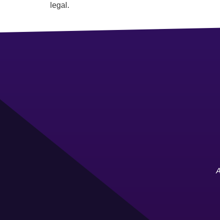
legal.
A