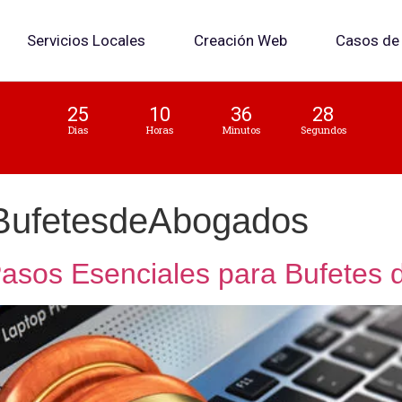
Servicios Locales
Creación Web
Casos de 
25
10
36
28
Dias
Horas
Minutos
Segundos
ufetesdeAbogados
 Pasos Esenciales para Bufetes