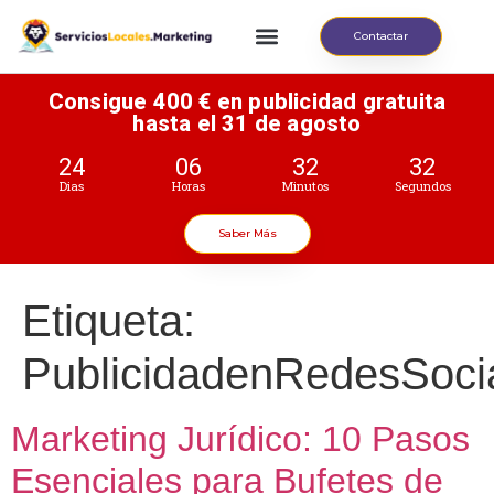
Contactar
Consigue 400 € en publicidad gratuita
hasta el 31 de agosto
24
06
32
32
Dias
Horas
Minutos
Segundos
Saber Más
Etiqueta:
PublicidadenRedesSoci
Marketing Jurídico: 10 Pasos
Esenciales para Bufetes de