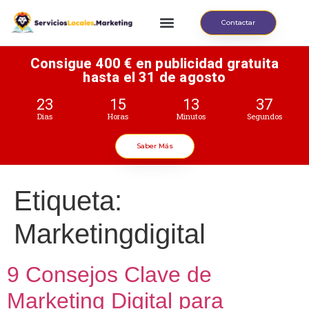
Contactar
Consigue 400 € en publicidad gratuita
hasta el 31 de agosto
23
15
13
37
Dias
Horas
Minutos
Segundos
Saber Más
Etiqueta:
Marketingdigital
9 Consejos Clave de
Marketing Digital para