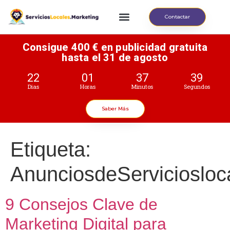
Contactar
Consigue 400 € en publicidad gratuita
hasta el 31 de agosto
22
01
37
39
Dias
Horas
Minutos
Segundos
Saber Más
Etiqueta:
AnunciosdeServiciosloc
9 Consejos Clave de
Marketing Digital para