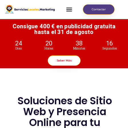
Contactar
Consigue 400 € en publicidad gratuita
hasta el 31 de agosto
24
20
38
15
Dias
Horas
Minutos
Segundos
Saber Más
Soluciones de Sitio
Web y Presencia
Online para tu