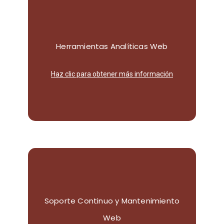
nuestras herramientas de análisis web.
Herramientas Analíticas Web
comportamiento de tus visitantes con
Obtén insights valiosos sobre el
Haz clic para obtener más información
Soporte Continuo y Mantenimiento
técnico proactivo.
condiciones con nuestro soporte
Web