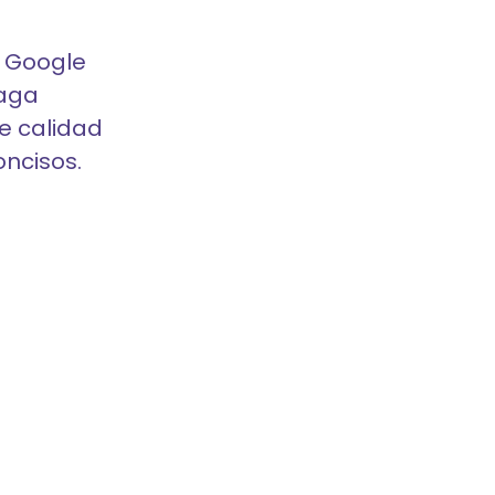
e Google
Paga
e calidad
oncisos.