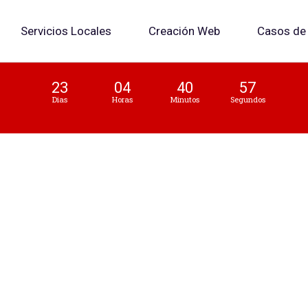
Servicios Locales
Creación Web
Casos de 
23
04
40
56
Dias
Horas
Minutos
Segundos