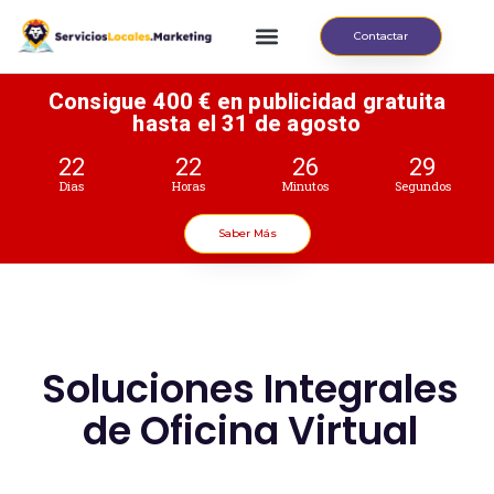
Contactar
Consigue 400 € en publicidad gratuita
hasta el 31 de agosto
22
22
26
27
Dias
Horas
Minutos
Segundos
Saber Más
Soluciones Integrales
de Oficina Virtual