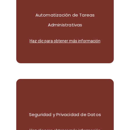
Automatización de Tareas
para una mayor eficiencia operativa.
Administrativas
Automatiza tareas administrativas
Haz clic para obtener más información
avanzadas.
Seguridad y Privacidad de Datos
con nuestras soluciones de seguridad
Protege tus datos y los de tus clientes