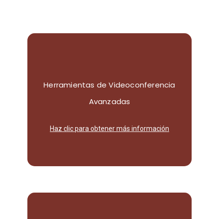
Herramientas de Videoconferencia
alta calidad.
soluciones de videoconferencia de
Avanzadas
Conecta con tu equipo y clientes con
Haz clic para obtener más información