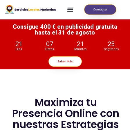
Contactar
Consigue 400 € en publicidad gratuita
hasta el 31 de agosto
21
07
21
23
Dias
Horas
Minutos
Segundos
Saber Más
Maximiza tu
Presencia Online con
nuestras Estrategias