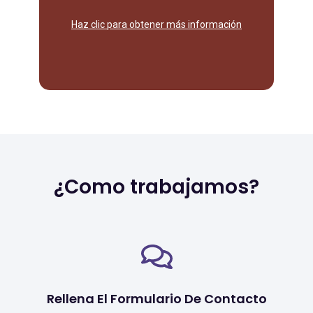
las acciones ejecutadas para darte
Haz clic para obtener más información
Reporte mensual de los resultados de
¿Como trabajamos?
Rellena El Formulario De Contacto