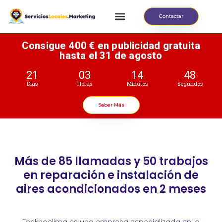
Contactar
Consigue 400 € en publicidad gratuita
hasta el 31 de agosto
21
03
14
48
Dias
Horas
Minutos
Segundos
Saber Más
Más de 85 llamadas y 50 trabajos
en reparación e instalación de
aires acondicionados en 2 meses
Tecknoclima es una empresa especializada en la